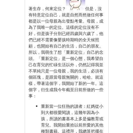
著生存，何來定位？
但是，沒
有特意定位自己，就是自然而然做任何事
都是以一位母親為出發點考量。母親，成
為了我唯一的定位。這樣的定位沒有不
好，但是孩子分別已經四歲與六歲了，他
們已經不需要像嬰孩時期時的全天候照
顧，也開始有自己的生活，自己的朋友。
所以，我萌生了想「重新定位」自己的念
頭。「重新定位」是一個心態，我希望自
己在育兒的忙碌生活以外，仍然記得我並
不單純只是一位母親，我的生活，必須有
個區塊，是跟當母親無關的，哈哈。就這
樣，帶著這個字，我開始了新的一年。這
個字，衍生成我今年截至日前所做的一些
事：
重新當一位狂熱的讀者：紅媽從小
到大都很愛閱讀，這幾年因為小
孩，所讀的書基本上多是偏教育或
育兒。我開始重拾以前所愛的其他
種類書籍。這禮拜，我總算把擺在