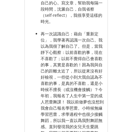
自己的心。寫文章，幫助我每隔一
段時間，沈澱自己，自我省察
（self-reflect），我很享受這樣的
時光。
再一次認識自己：藉由「重新定
位」，我學著再認識一次自己。我
以為我很了解自己了。但是，當我
靜下心觀察：以前喜歡的事，現在
不喜歡了；以前不覺得自己會喜歡
的事，其實是喜歡的！因為我與自
己的距離太近了，所以從來沒有好
好檢視，一些從小到大我自認為不
喜歡的事，是真的不喜歡，還是小
時候不擅長（或沒機會接觸）？今
年初，我報名了人生中第一堂的成
人芭蕾舞課！ 我以前做夢也沒想到
我會自己報名學芭蕾。小時候無緣
學習芭蕾，求學過程中也很少接觸
舞蹈，所以我一直以爲我對舞蹈無
感。直到發現我的女兒天生愛跳