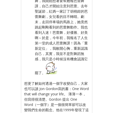
舞，我開始想著要幫她報芭蕾舞
課，自己才開始注意到芭蕾。去年
聖誕節，紅媽一家訂了胡桃鉗的芭
蕾舞劇，女兒看的目不轉睛。劇
末，走回停車場的馬路上，她竟然
跳起剛剛看到的芭蕾舞動作。我也
看到入迷！芭蕾舞，好優雅、好美
啊～於是，今年初，我報名了人生
第一堂的成人芭蕾舞課！因為「重
新定位」，我敞開心胸，重新認識
自己，其實，我並不是對舞蹈無
感，我只是小時候沒有機會認識它
罷了。
想更了解如何透過一個字改變自己，大家
也可以讀 Jon Gordon寫的書：One Word
that will change your life。 薄薄一本，
但寫得很清楚。Gordon 提出 One
Word（一個字）是一個很簡單卻可以改
變我們生命的觀念。他在1999年發現了這