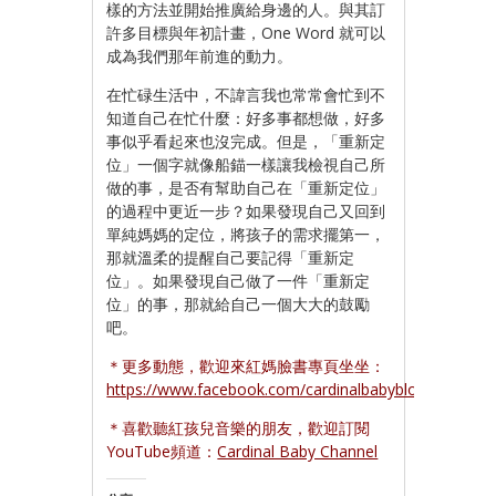
樣的方法並開始推廣給身邊的人。與其訂
許多目標與年初計畫，One Word 就可以
成為我們那年前進的動力。
在忙碌生活中，不諱言我也常常會忙到不
知道自己在忙什麼：好多事都想做，好多
事似乎看起來也沒完成。但是，「重新定
位」一個字就像船錨一樣讓我檢視自己所
做的事，是否有幫助自己在「重新定位」
的過程中更近一步？如果發現自己又回到
單純媽媽的定位，將孩子的需求擺第一，
那就溫柔的提醒自己要記得「重新定
位」。如果發現自己做了一件「重新定
位」的事，那就給自己一個大大的鼓勵
吧。
＊更多動態，歡迎來紅媽臉書專頁坐坐：
https://www.facebook.com/cardinalbabyblog
＊喜歡聽紅孩兒音樂的朋友，歡迎訂閱
YouTube頻道：
Cardinal Baby Channel