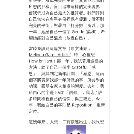
雜許多。看似完美的主角，其實並非我們
所想的那樣。盲目追求這樣的完美境界，
使我們成為自己最大的批評者。我們評判
自己無法在多重身份裡保有優雅，做不到
完美的平衡，對著自己打分數。所以，那
一年，她給自己一個字 Gentle (柔和)，希
望她能對自己溫柔（放過自己）。
當時我讀到這篇文章（原文連結：
Melinda Gates Article
）時，心裡想：
How brilliant！那一年，我試著用這樣的
方法，給了自己一個字 Grateful「感
恩」。與其制定新年計劃，「感恩」這兩
個字將貫穿我那一年所做的事、所要學的
功課、跟朋友家人相處的態度。去年，我
給自己的字是 Faith「信仰」，我花了許
多時間檢視自己的信仰，與主親近。今
年，我給自己的字則是 Reposition「重新
定位。」
這幾年來，大寶、二寶接連出生，我只想