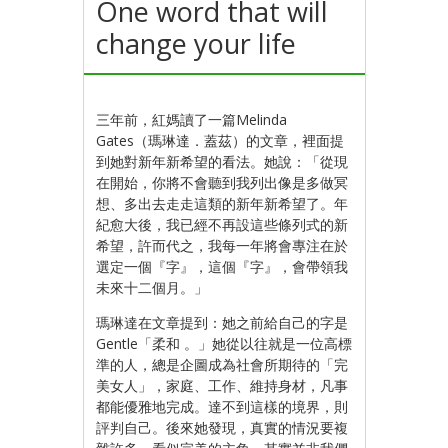
One word that will
change your life
三年前，紅媽讀了一篇Melinda
Gates（瑪琳達．蓋茲）的文章，裡面提
到她對新年新希望的看法。她說：「從現
在開始，你將不會聽到我列出像是多做冥
想、多出去走走這類的新年新希望了。年
紀愈大後，我已經不再設這些條列式的新
希望，許而代之，我每一年將會專注在於
選定一個『字』，這個『字』，會帶領我
未來十二個月。」
瑪琳達在文章提到：她之前給自己的字是
Gentle「柔和 。」她從以往就是一位高標
準的人，總是企圖成為社會所期待的「完
美女人」，家庭、工作、維持身材，凡事
都能優雅地完成。達不到這樣的境界，則
評判自己。後來她發現，真實的情況要複